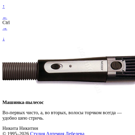
↑
←
Ctrl
→
↓
Машинка-пылесос
Во-первых
чисто, а, во вторых, волосы торчком всегда —
удобно шею стричь.
Никита Никитин
© 1995–2026
Студия Артемия Лебедева