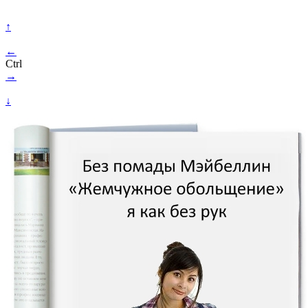
↑
←
Ctrl
→
↓