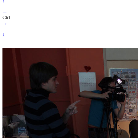
↑
←
Ctrl
→
↓