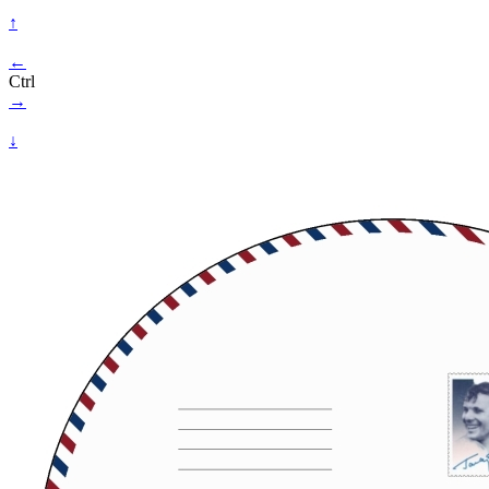
↑
←
Ctrl
→
↓