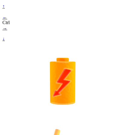
↑
←
Ctrl
→
↓