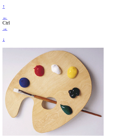
↑
←
Ctrl
→
↓