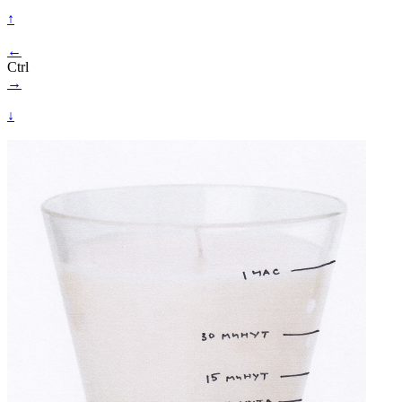
↑
←
Ctrl
→
↓