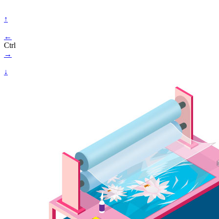
↑
←
Ctrl
→
↓