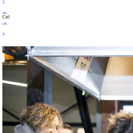
↑
←
Ctrl
→
↓