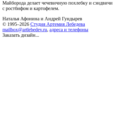
Майборода делает чечевичную похлебку и сэндвичи
с ростбифом и картофелем.
Наталья Афонина
и
Андрей Гундырев
© 1995–2026
Студия Артемия Лебедева
mailbox@artlebedev.ru
,
адреса и телефоны
Заказать дизайн...