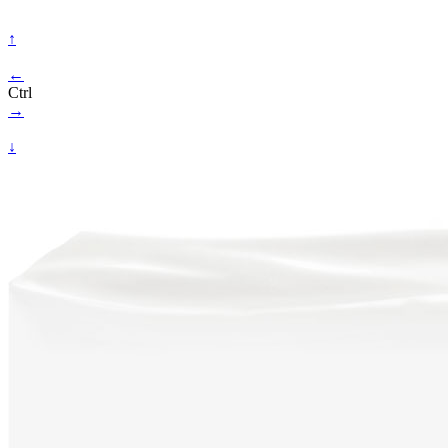
↑
←
Ctrl
→
↓