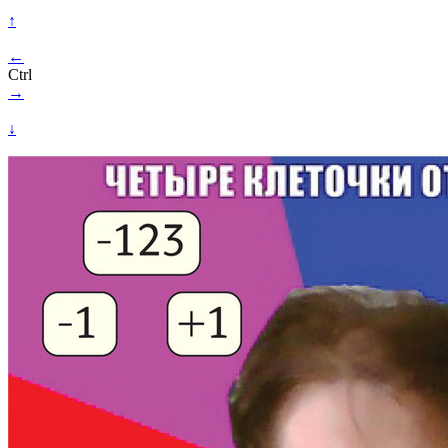
↑
←
Ctrl
→
↓