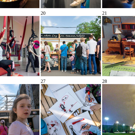
20
21
27
28