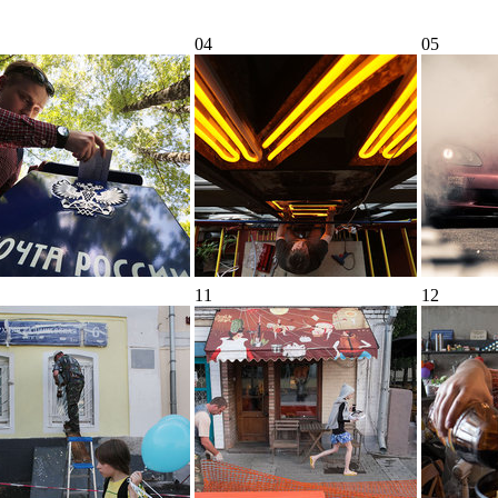
04
05
11
12