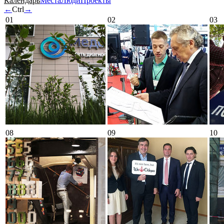
Календарь
Места
Люди
Проекты
←
Ctrl
→
01
02
03
08
09
10