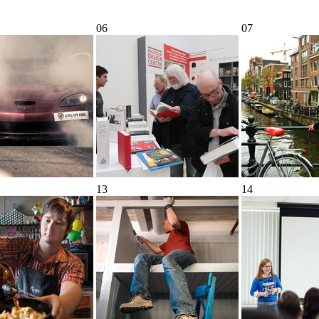
06
07
13
14