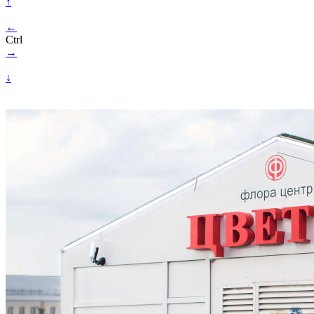
↑
←
Ctrl
→
↓