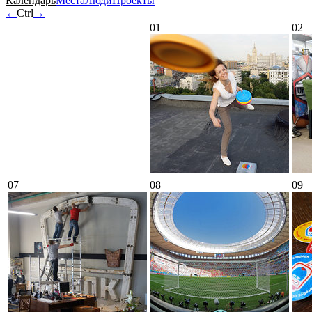
Календарь
Места
Люди
Проекты
←
Ctrl
→
01
02
07
08
09