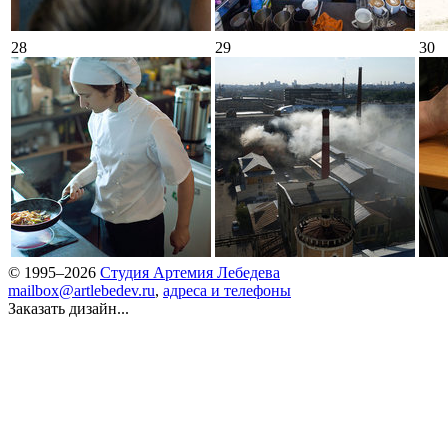
28
29
30
© 1995–2026
Студия Артемия Лебедева
mailbox@artlebedev.ru
,
адреса и телефоны
Заказать дизайн...