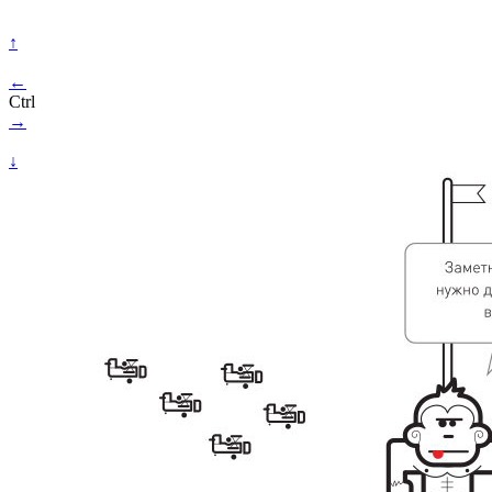
↑
←
Ctrl
→
↓