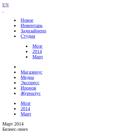
EN
Новое
Инвентарь
Задизайнено
Студия
Мозг
2014
Март
Магазинус
Медиа
Экспресс
Иронов
Журналус
Мозг
2014
Март
Март 2014
Бизнес-линч