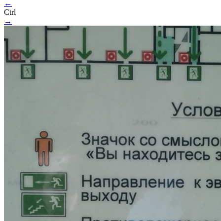
←
Ctrl
→