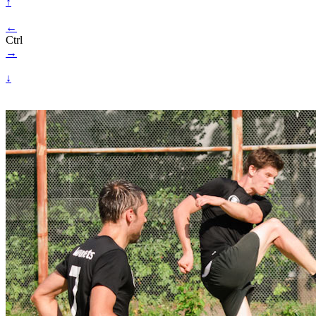
↑
←
Ctrl
→
↓