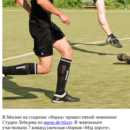
В Москве на стадионе «Наука» прошел пятый чемпионат
Студии Лебедева по
мини-футболу
. В чемпионате
участвовали 7 команд (женская сборная «Мэд хорсез»,