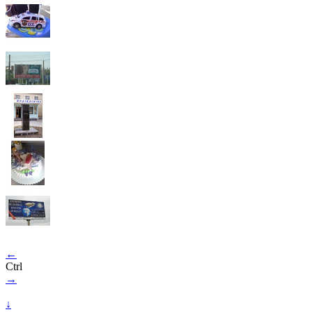
←
Ctrl
→
↓