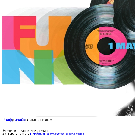
Это мило и симпатично.
графдизайн
Если вы можете делать
© 1995–2026
Студия Артемия Лебедева