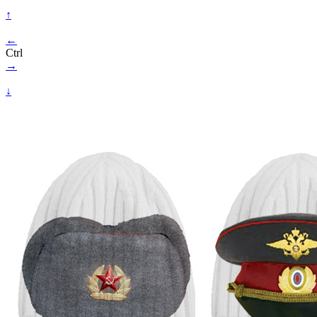
↑
←
Ctrl
→
↓