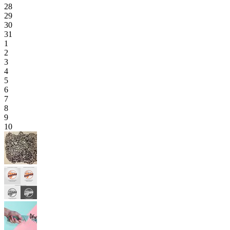
28
29
30
31
1
2
3
4
5
6
7
8
9
10