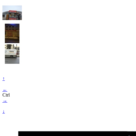
↑
←
Ctrl
→
↓