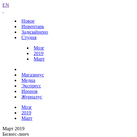
EN
Новое
Инвентарь
Задизайнено
Студия
Мозг
2019
Март
Магазинус
Медиа
Экспресс
Иронов
Журналус
Мозг
2019
Март
Март 2019
Бизнес-линч