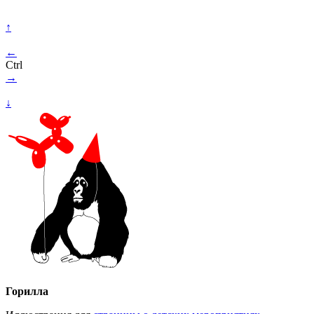
↑
←
Ctrl
→
↓
Горилла