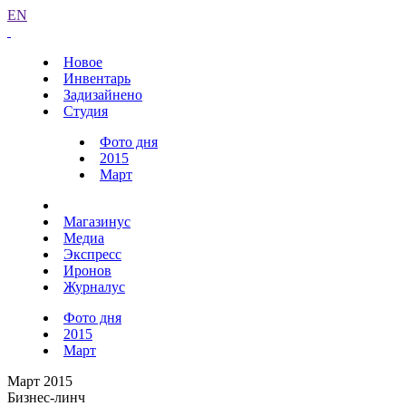
EN
Новое
Инвентарь
Задизайнено
Студия
Фото дня
2015
Март
Магазинус
Медиа
Экспресс
Иронов
Журналус
Фото дня
2015
Март
Март 2015
Бизнес-линч