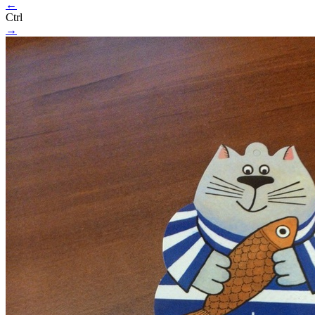
←
Ctrl
→