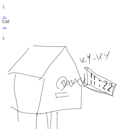
↑
←
Ctrl
→
↓