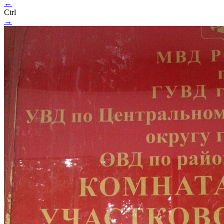
←
Ctrl
→