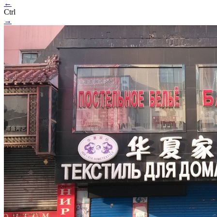
←
Ctrl
→