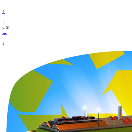
↑
←
Ctrl
→
↓