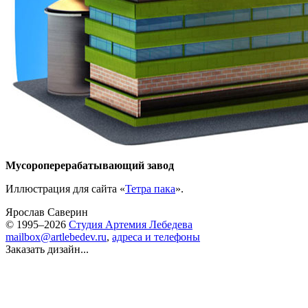
Мусороперерабатывающий завод
Иллюстрация для сайта «
Тетра пака
».
Ярослав Саверин
© 1995–2026
Студия Артемия Лебедева
mailbox@artlebedev.ru
,
адреса и телефоны
Заказать дизайн...