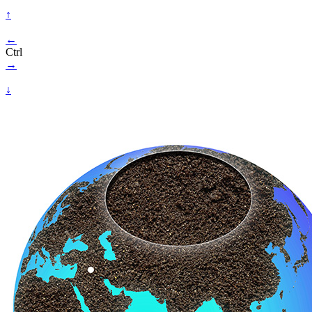
↑
←
Ctrl
→
↓