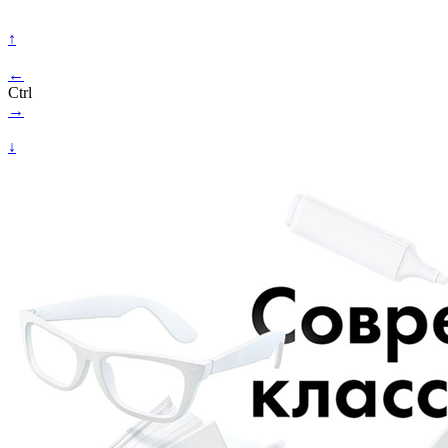
↑
←
Ctrl
→
↓