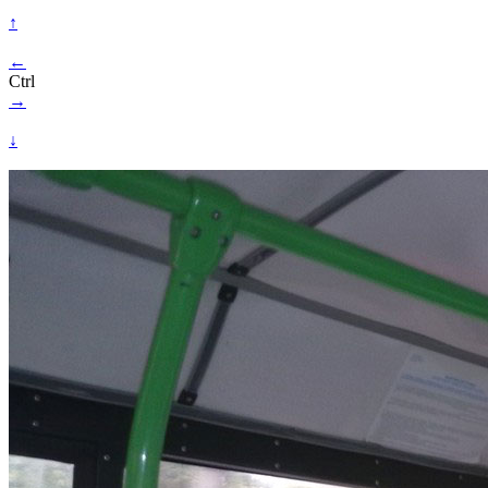
↑
←
Ctrl
→
↓