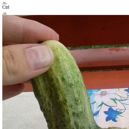
←
Ctrl
→