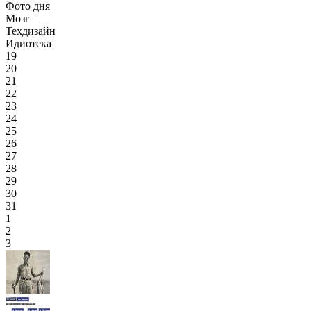
Фото дня
Мозг
Техдизайн
Идиотека
19
20
21
22
23
24
25
26
27
28
29
30
31
1
2
3