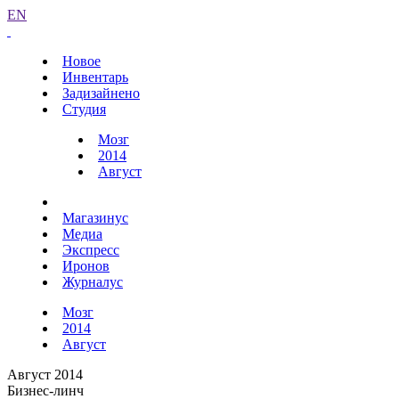
EN
Новое
Инвентарь
Задизайнено
Студия
Мозг
2014
Август
Магазинус
Медиа
Экспресс
Иронов
Журналус
Мозг
2014
Август
Август 2014
Бизнес-линч