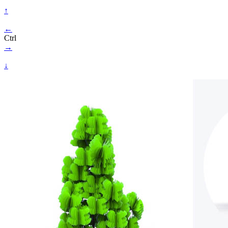
↑
←
Ctrl
→
↓