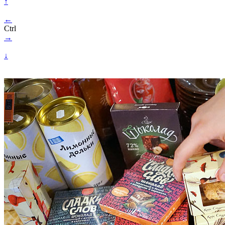
↑
←
Ctrl
→
↓