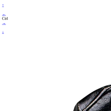
↑
←
Ctrl
→
↓