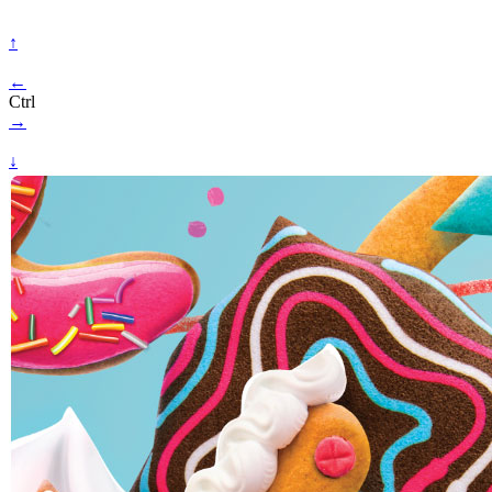
↑
←
Ctrl
→
↓