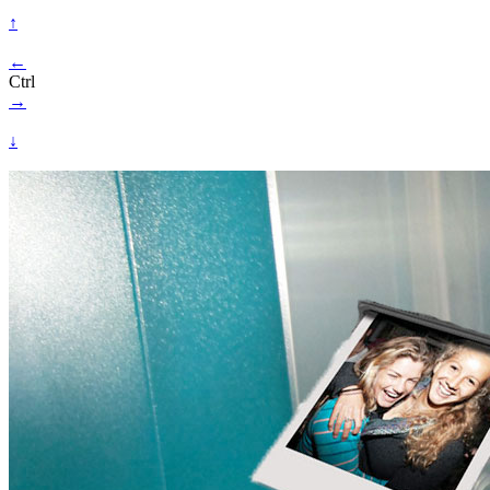
↑
←
Ctrl
→
↓