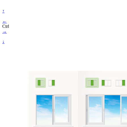
↑
←
Ctrl
→
↓