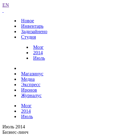
EN
Новое
Инвентарь
Задизайнено
Студия
Мозг
2014
Июль
Магазинус
Медиа
Экспресс
Иронов
Журналус
Мозг
2014
Июль
Июль 2014
Бизнес-линч