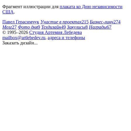
Фрагмент иллюстрации для
плаката ко Дню независимости
США
.
Павел Герасимчук
Участие в проектах
215
Бизнес-линч
274
Мозг
27
Фото дня
9
Техдизайн
49
Закулисы
8
Награды
67
© 1995–2026
Студия Артемия Лебедева
mailbox@artlebedev.ru
,
адреса и телефоны
Заказать дизайн...