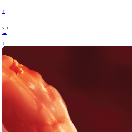
↑
←
Ctrl
→
↓