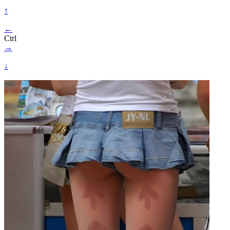
↑
←
Ctrl
→
↓