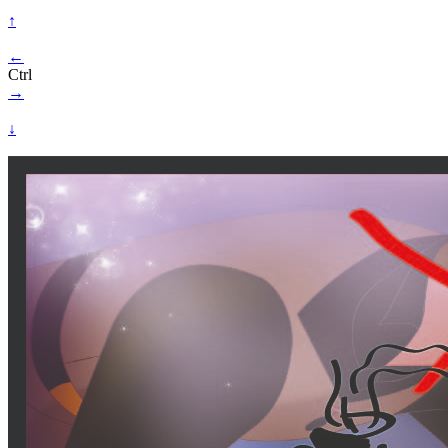
↑
←
Ctrl
→
↓