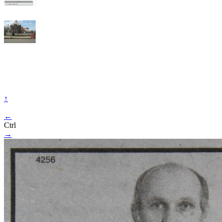
↑
←
Ctrl
→