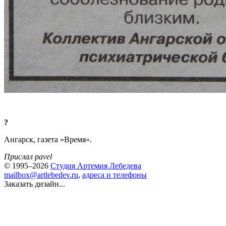
?
Ангарск, газета «Время».
Прислал pavel
© 1995–2026
Студия Артемия Лебедева
mailbox@artlebedev.ru
,
адреса и телефоны
Заказать дизайн...