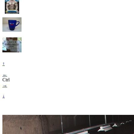
↑
←
Ctrl
→
↓