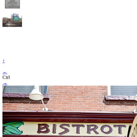
↑
←
Ctrl
→