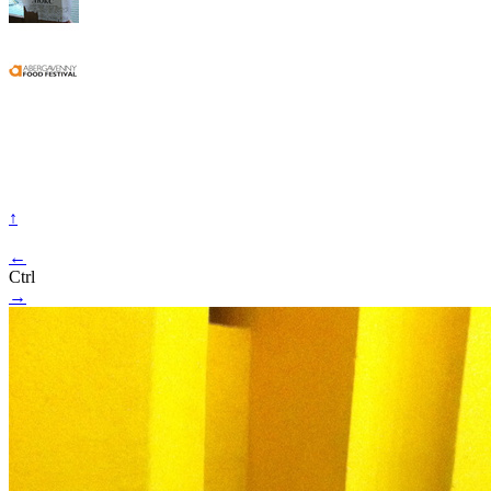
↑
←
Ctrl
→