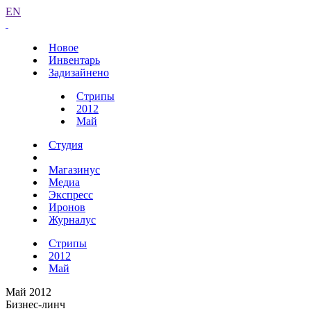
EN
Новое
Инвентарь
Задизайнено
Стрипы
2012
Май
Студия
Магазинус
Медиа
Экспресс
Иронов
Журналус
Стрипы
2012
Май
Май 2012
Бизнес-линч