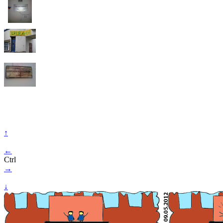
↑
←
Ctrl
→
↓